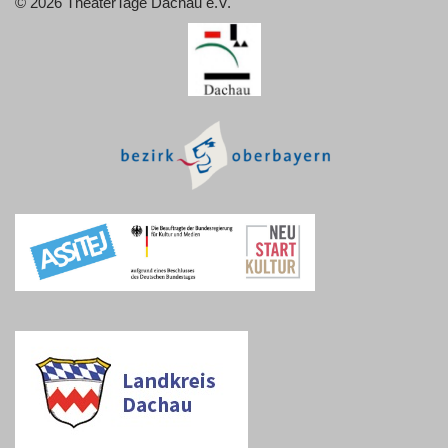
©
2026 TheaterTage Dachau e.V.